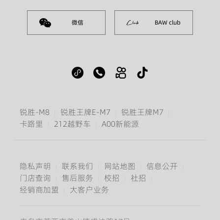
400-990-1951
微信
BAW club
大客户咨询热线
0532-55653111
锐胜-M8
锐胜王牌E-M7
锐胜王牌M7
|
|
|
卡路里
212越野车
A00新能源
|
|
隐私声明
联系我们
网站地图
信息公开
|
|
|
|
门店查询
售后服务
校招
社招
|
|
|
|
经销商加盟
大客户业务
|